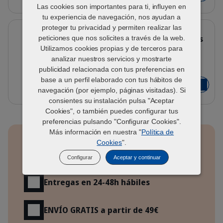
Las cookies son importantes para ti, influyen en
tu experiencia de navegación, nos ayudan a
Detalles
proteger tu privacidad y permiten realizar las
VETERINARY® HPM Vasos
medidores para pienso de perros
peticiones que nos solicites a través de la web.
y gatos
Utilizamos cookies propias y de terceros para
analizar nuestros servicios y mostrarte
dgk0vynshk9wby1wu089.png
publicidad relacionada con tus preferencias en
Gatos y perros pequeños - Perros grandes
base a un perfil elaborado con tus hábitos de
Desde 0,30 €
Añadir al
navegación (por ejemplo, páginas visitadas). Si
consientes su instalación pulsa "Aceptar
Cookies", o también puedes configurar tus
preferencias pulsando "Configurar Cookies".
Beneficios
Más información en nuestra "
Política de
Cookies
".
Garantía de palatabilidad,
satisfacción 100%
Configurar
Aceptar y continuar
Entregas en 24-48h hábiles
ENVÍO GRATIS a partir de 49€