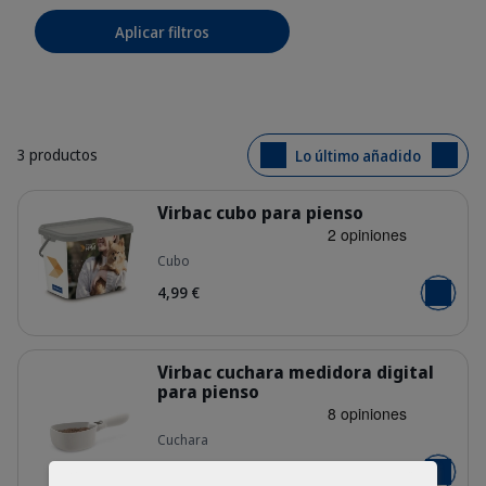
Aplicar filtros
3 productos
Lo último añadido
Detalles
Virbac cubo para pienso
Cubo
wpokrlylhfix5oiv3h07.png
4,99 €
Añadir al
Detalles
Virbac cuchara medidora digital
para pienso
Cuchara
atip1bvxpbomsnumiyr8.jpg
14,99 €
Añadir al