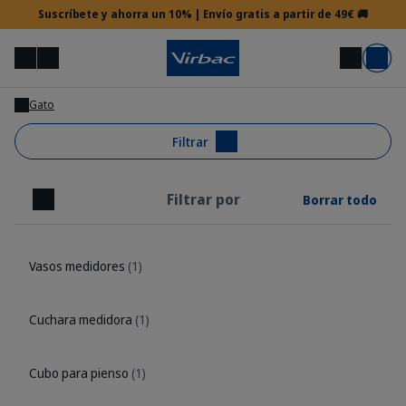
Suscríbete y ahorra un 10% | Envío gratis a partir de 49€ 🚚
Menú
Mi cuenta
Buscar
Carrito
Gato
Acceso veterinario
Filtrar
Filtrar por
Borrar todo
¿Necesitas ayuda?
Cerrar
Vasos medidores
(1)
Cuchara medidora
(1)
Cubo para pienso
(1)