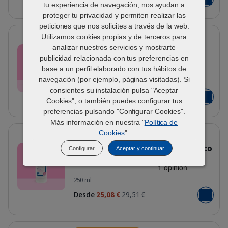
Añadir al
tu experiencia de navegación, nos ayudan a
proteger tu privacidad y permiten realizar las
peticiones que nos solicites a través de la web.
Detalles
Utilizamos cookies propias y de terceros para
15% de descuento
analizar nuestros servicios y mostrarte
Allerderm™ Spot-On – Pipetas
dermatológicas
publicidad relacionada con tus preferencias en
base a un perfil elaborado con tus hábitos de
ES_ALLERDERMSPOTON_VISUAL_1_2
navegación (por ejemplo, páginas visitadas). Si
2 ml - 4 ml
consientes su instalación pulsa "Aceptar
Desde
31,62 €
37,20 €
Cookies", o también puedes configurar tus
Añadir al
preferencias pulsando "Configurar Cookies".
Más información en nuestra "
Política de
Detalles
Cookies
".
15% de descuento
Allermyl® Champú Dermatológico
Configurar
Aceptar y continuar
- Perros y Gatos
ES_ALLERMYL_VISUAL_1.1_2026.jpg
250 ml
Desde
25,08 €
29,51 €
Añadir al
Detalles