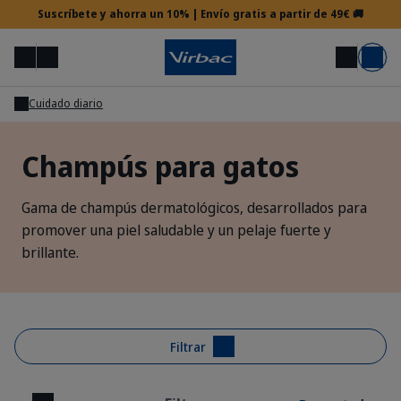
Suscríbete y ahorra un 10% | Envío gratis a partir de 49€ 🚚
Menú
Mi cuenta
Buscar
Carrito
Cuidado diario
Acceso veterinario
Champús para gatos
¿Necesitas ayuda?
Gama de champús dermatológicos, desarrollados para
promover una piel saludable y un pelaje fuerte y
brillante.
Filtrar