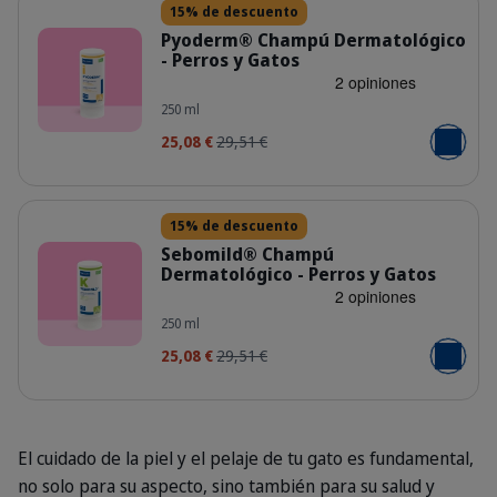
15% de descuento
Pyoderm® Champú Dermatológico
- Perros y Gatos
ES_PYODERM_VISUAL_1_2026.jpg
250 ml
25,08 €
29,51 €
Añadir al
Detalles
15% de descuento
Sebomild® Champú
Dermatológico - Perros y Gatos
ES_SEBOMILD_VISUAL_1_2026.jpg
250 ml
25,08 €
29,51 €
Añadir al
El cuidado de la piel y el pelaje de tu gato es fundamental,
no solo para su aspecto, sino también para su salud y