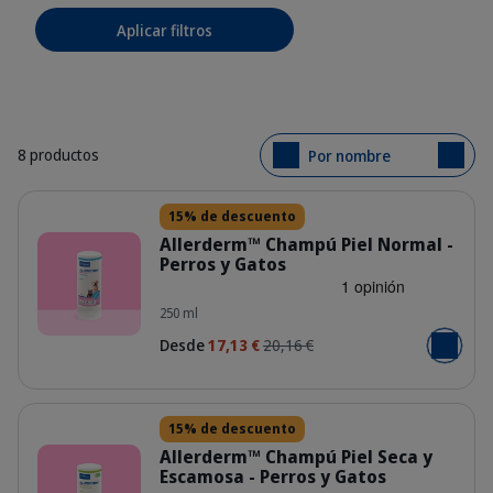
Aplicar filtros
8 productos
Por nombre
Detalles
15% de descuento
Allerderm™ Champú Piel Normal -
Perros y Gatos
ES_ALLERDERM_NORMAL_SKIN_UNITY
250 ml
Desde
17,13 €
20,16 €
Añadir al
Detalles
15% de descuento
Allerderm™ Champú Piel Seca y
Escamosa - Perros y Gatos