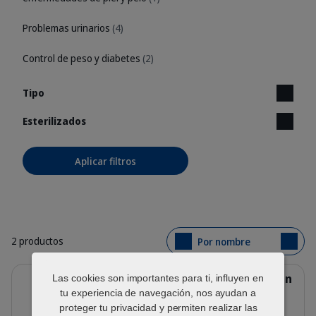
Problemas urinarios
(4)
Control de peso y diabetes
(2)
Tipo
Esterilizados
Aplicar filtros
2 productos
Por nombre
Detalles
A1 Pienso Hypoallergy - Gatos con
Las cookies son importantes para ti, influyen en
intolerancia alimentaria
tu experiencia de navegación, nos ayudan a
proteger tu privacidad y permiten realizar las