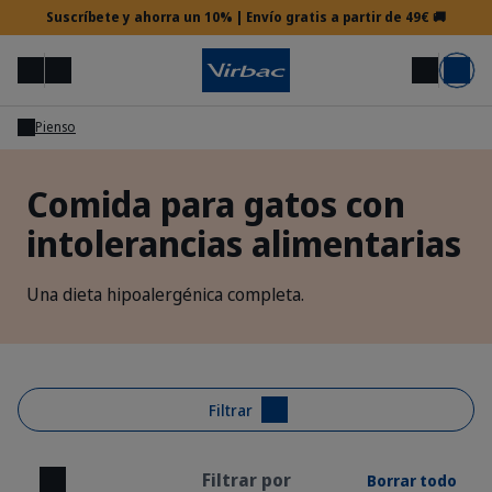
Suscríbete y ahorra un 10% | Envío gratis a partir de 49€ 🚚
Menú
Mi cuenta
Buscar
Carrito
Pienso
Acceso veterinario
Comida para gatos con
intolerancias alimentarias
¿Necesitas ayuda?
Una dieta hipoalergénica completa.
Filtrar
Filtrar por
Borrar todo
Cerrar