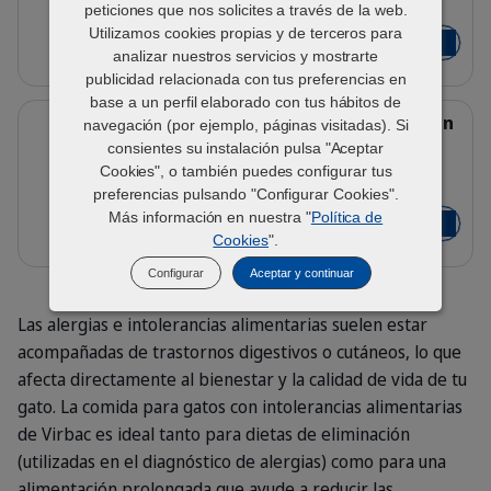
peticiones que nos solicites a través de la web.
3 kg
Bag_HPM-A1_cat_face_Packaging-wi
Utilizamos cookies propias y de terceros para
49,91 €
Añadir al
analizar nuestros servicios y mostrarte
publicidad relacionada con tus preferencias en
base a un perfil elaborado con tus hábitos de
Detalles
A2 Pienso Hypoallergy - Gatos con
navegación (por ejemplo, páginas visitadas). Si
intolerancia alimentaria
consientes su instalación pulsa "Aceptar
Cookies", o también puedes configurar tus
3 kg
Bag_HPM-A2_cat_face_Packaging-wi
preferencias pulsando "Configurar Cookies".
Más información en nuestra "
Política de
49,91 €
Añadir al
Cookies
".
Configurar
Aceptar y continuar
Las alergias e intolerancias alimentarias suelen estar
acompañadas de trastornos digestivos o cutáneos, lo que
afecta directamente al bienestar y la calidad de vida de tu
gato. La comida para gatos con intolerancias alimentarias
de Virbac es ideal tanto para dietas de eliminación
(utilizadas en el diagnóstico de alergias) como para una
alimentación prolongada que ayude a reducir las