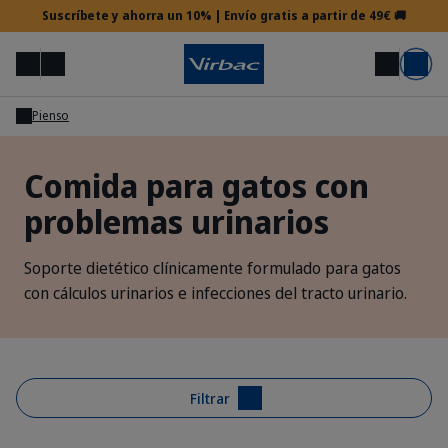
Suscríbete y ahorra un 10% | Envío gratis a partir de 49€ 🚚
Menú
Mi cuenta
Buscar
Carrito
Pienso
Acceso veterinario
Comida para gatos con
problemas urinarios
¿Necesitas ayuda?
Soporte dietético clínicamente formulado para gatos
con cálculos urinarios e infecciones del tracto urinario.
Filtrar