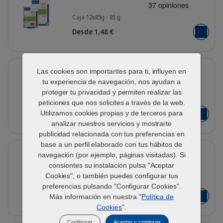
Caja 12x85g - 85 g
363009_Packshot_HPM-Wet-U_cat-8
Desde 1,48 €
Añadir al
Detalles
U2 Pienso seco para gatos con
Las cookies son importantes para ti, influyen en
problemas urinarios
tu experiencia de navegación, nos ayudan a
proteger tu privacidad y permiten realizar las
1.5 kg - 3 kg - 7 kg
Bag_HPM-U2_cat_face_Packaging-wi
peticiones que nos solicites a través de la web.
Utilizamos cookies propias y de terceros para
Desde 25,04 €
Añadir al
analizar nuestros servicios y mostrarte
publicidad relacionada con tus preferencias en
Detalles
base a un perfil elaborado con tus hábitos de
U3 Pienso seco para gatos con
navegación (por ejemplo, páginas visitadas). Si
problemas urinarios
consientes su instalación pulsa "Aceptar
Cookies", o también puedes configurar tus
1.5 kg - 3 kg
Bag_HPM-U3_cat_face_Packaging-wi
preferencias pulsando "Configurar Cookies".
Desde 26,99 €
Más información en nuestra "
Política de
Añadir al
Cookies
".
Configurar
Aceptar y continuar