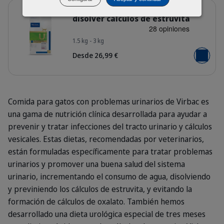
Detalles
U1 Pienso seco para gatos para
disolver cálculos de estruvita
1.5 kg - 3 kg
Bag_HPM-U1_cat_face_Packaging-wi
Desde 26,99 €
Añadir al
Comida para gatos con problemas urinarios de Virbac es
una gama de nutrición clínica desarrollada para ayudar a
prevenir y tratar infecciones del tracto urinario y cálculos
vesicales. Estas dietas, recomendadas por veterinarios,
están formuladas específicamente para tratar problemas
urinarios y promover una buena salud del sistema
urinario, incrementando el consumo de agua, disolviendo
y previniendo los cálculos de estruvita, y evitando la
formación de cálculos de oxalato. También hemos
desarrollado una dieta urológica especial de tres meses