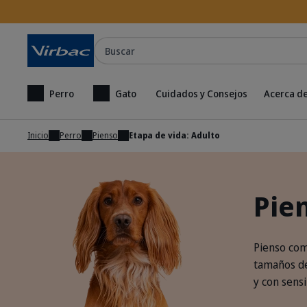
Buscar
Perro
Gato
Cuidados y Consejos
Acerca de
Inicio
Perro
Pienso
Etapa de vida: Adulto
Pie
Pienso com
tamaños de
y con sensi