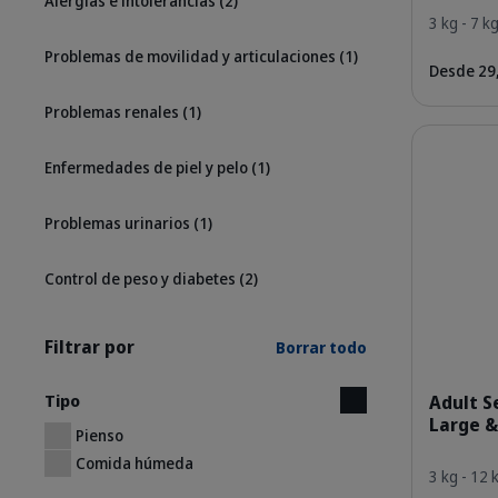
Alergias e intolerancias
(2)
3 kg - 7 k
Problemas de movilidad y articulaciones
(1)
Desde 29
Problemas renales
(1)
Detalles
Enfermedades de piel y pelo
(1)
Problemas urinarios
(1)
Control de peso y diabetes
(2)
Filtrar por
Borrar todo
Tipo
Adult S
Large &
Pienso
Comida húmeda
3 kg - 12 