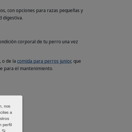
tos, con opciones para razas pequeñas y
 digestiva.
ondición corporal de tu perro una vez
, o de la
comida para perros junior
, que
te para el mantenimiento.
n, nos
cites a
stros
 perfil
 Si