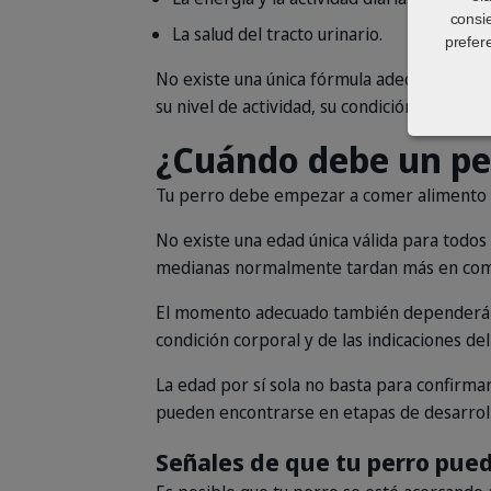
consi
La salud del tracto urinario.
prefer
No existe una única fórmula adecuada para t
su nivel de actividad, su condición corporal 
¿Cuándo debe un pe
Tu perro debe empezar a comer alimento p
No existe una edad única válida para todos 
medianas normalmente tardan más en compl
El momento adecuado también dependerá del
condición corporal y de las indicaciones d
La edad por sí sola no basta para confirma
pueden encontrarse en etapas de desarrol
Señales de que tu perro pued