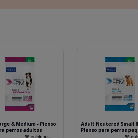
Detalles
HQ_HPM_Packaging-without-kg_Adult-L-M-Dog_face.png
HQ_HPM_P
arge & Medium - Pienso
Adult Neutered Small &
ra perros adultos
Pienso para perros pe