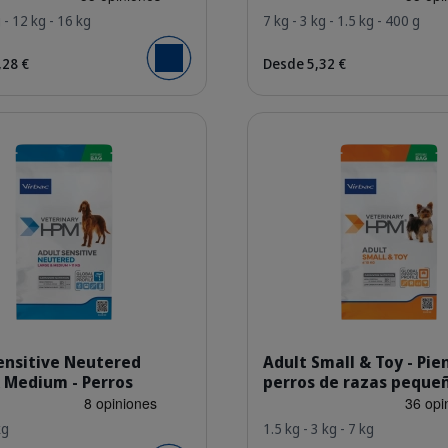
g - 12 kg - 16 kg
7 kg - 3 kg - 1.5 kg - 400 g
,28 €
Desde 5,32 €
Añadir al carrito
Detalles
HQ_HPM_Packaging-without-kg_Adult-Neutered-Sensitive-Do
HQ_HPM_P
ensitive Neutered
Adult Small & Toy - Pie
 Medium - Perros
perros de razas peque
kg
1.5 kg - 3 kg - 7 kg