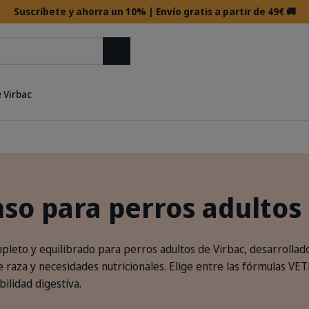
Suscríbete y ahorra un 10% | Envío gratis a partir de 49€ 🚚
Buscar
 Virbac
nso para perros adultos
pleto y equilibrado para perros adultos de Virbac, desarrollad
 raza y necesidades nutricionales. Elige entre las fórmulas V
bilidad digestiva.