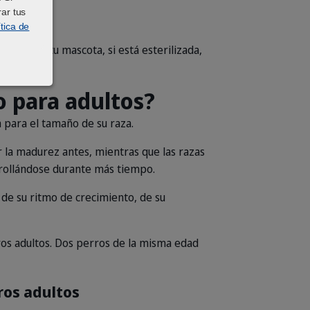
ears and wavy chest fur looking forward against a white background.
ar tus
ítica de
amaño de tu mascota, si está esterilizada,
 para adultos?
para el tamaño de su raza.
r la madurez antes, mientras que las razas
rollándose durante más tiempo.
de su ritmo de crecimiento, de su
ros adultos. Dos perros de la misma edad
ros adultos