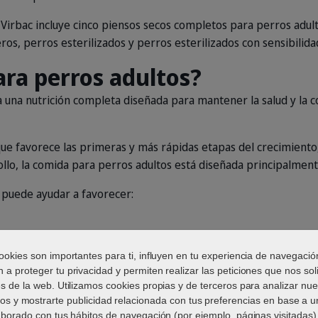
Virbac incluye cinco piensos secos completos para perros adul
os, perros esterilizados y perros esterilizados con sensibilidad
ara perros adultos?
una nutrición completa diseñada para mantener la salud y la c
que favorece las primeras y más rápidas etapas del crecimiento
ollo, la comida para perros adultos está diseñada principalmen
 puede ayudar a favorecer:
 magra.
ookies son importantes para ti, influyen en tu experiencia de navegació
 a proteger tu privacidad y permiten realizar las peticiones que nos soli
és de la web. Utilizamos cookies propias y de terceros para analizar nue
ios y mostrarte publicidad relacionada con tus preferencias en base a un
aborado con tus hábitos de navegación (por ejemplo, páginas visitadas).