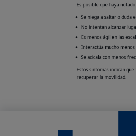
Es posible que haya notado 
Se niega a saltar o duda 
No intentan alcanzar luga
Es menos ágil en las escal
Interactúa mucho menos
Se acicala con menos fre
Estos síntomas indican que 
recuperar la movilidad.
Cuando cambie a su nueva d
que tu gato se acostumbre 
Instagram
Facebook