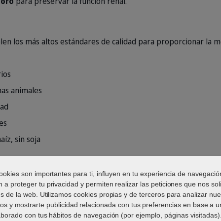
foro
para preservar la función renal.
en los más altos estándares de calidad para proporcionar la me
ios
nas animales
dad
les
aíz, sin soja
ookies son importantes para ti, influyen en tu experiencia de navegació
 a proteger tu privacidad y permiten realizar las peticiones que nos soli
 LOS GATOS SENIOR PADECE DE ENFERMED
és de la web. Utilizamos cookies propias y de terceros para analizar nue
OSTEOARTRITIS
ios y mostrarte publicidad relacionada con tus preferencias en base a un
aborado con tus hábitos de navegación (por ejemplo, páginas visitadas).