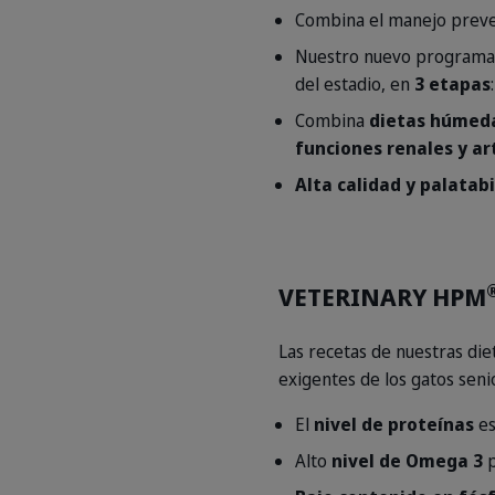
Combina el manejo preven
Nuestro nuevo programa p
del estadio, en
3 etapas
Combina
dietas húmeda
funciones renales y ar
Alta calidad y palatab
VETERINARY HPM
Las recetas de nuestras di
exigentes de los gatos senio
El
nivel de proteínas
es
Alto
nivel de Omega 3
p