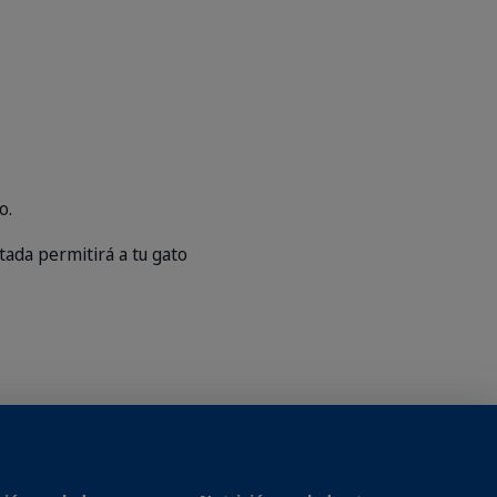
o.
tada permitirá a tu gato
nto anterior al nuevo, para
a vez mayor del nuevo