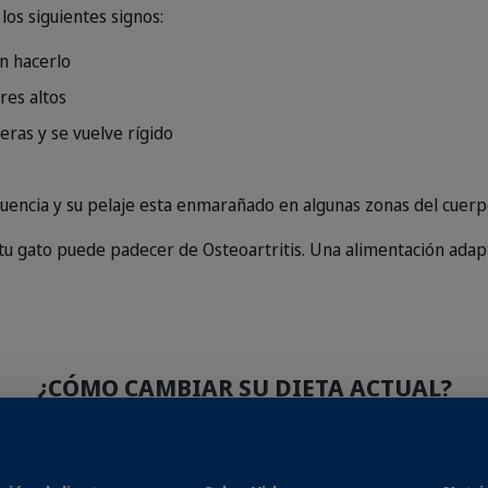
los siguientes signos:
en hacerlo
res altos
eras y se vuelve rígido
cuencia y su pelaje esta enmarañado en algunas zonas del cuerp
tu gato puede padecer de Osteoartritis. Una alimentación adap
¿CÓMO CAMBIAR SU DIETA ACTUAL?
ieta, le recomendamos que haga una transición suave del alime
sin problemas. Esto consiste en introducir una proporción cad