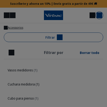
Suscríbete y ahorra un 10% | Envío gratis a partir de 49€ 🚚
Menú
Mi cuenta
Buscar
Carrito
Accessorios
Acceso veterinario
Filtrar
Filtrar por
Borrar todo
¿Necesitas ayuda?
Cerrar
Vasos medidores
(1)
Cuchara medidora
(1)
Cubo para pienso
(1)