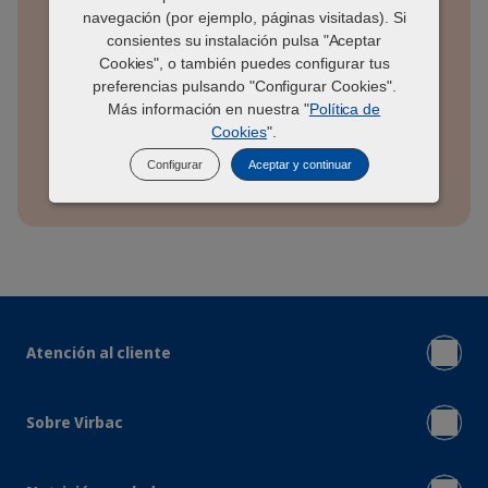
navegación (por ejemplo, páginas visitadas). Si
Entregas en 24-48h hábiles
consientes su instalación pulsa "Aceptar
Cookies", o también puedes configurar tus
preferencias pulsando "Configurar Cookies".
ENVÍO GRATIS a partir de 49€
Más información en nuestra "
Política de
Cookies
".
Suscríbete y ahorra un 10% en cada
Configurar
Aceptar y continuar
pedido
Atención al cliente
Sobre Virbac