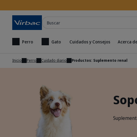
Buscar
Perro
Gato
Cuidados y Consejos
Acerca de
Inicio
Perro
Cuidado diario
Productos: Suplemento renal
Sop
Suplemento