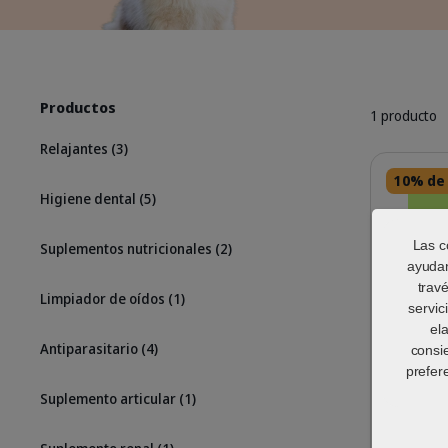
Productos
1 producto
Relajantes
(3)
Detalles
10% de
Higiene dental
(5)
Las c
Suplementos nutricionales
(2)
ayudan
trav
Limpiador de oídos
(1)
servic
el
Antiparasitario
(4)
consi
prefer
Suplemento articular
(1)
Pronefr
renal e