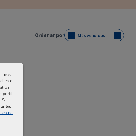
Ordenar por
Más vendidos
n, nos
cites a
stros
 perfil
 Si
fluffy fur and blue eyes sitting against a blurred green background.
ar tus
ítica de