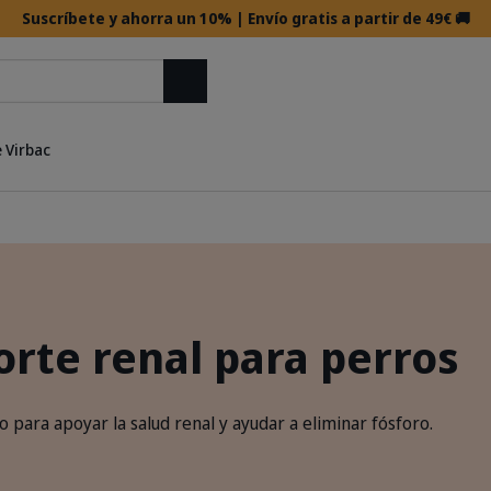
Suscríbete y ahorra un 10% | Envío gratis a partir de 49€ 🚚
Buscar
 Virbac
orte renal para perros
 para apoyar la salud renal y ayudar a eliminar fósforo.