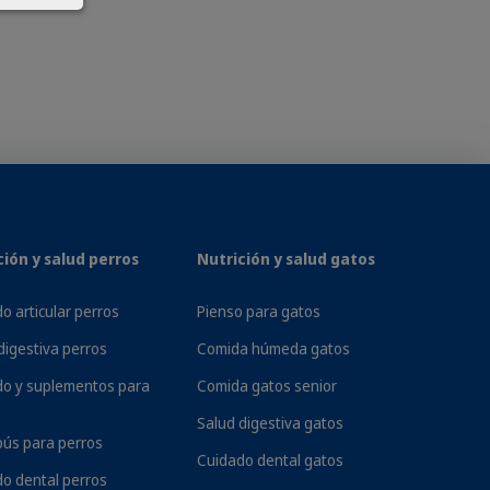
e una dieta completa, ciertas afecciones,
s funcionen correctamente. Virbac ha
o y ayuda al organismo a eliminar más
ción y salud perros
Nutrición y salud gatos
mascotas con disfunción renal. Su
atos.
o articular perros
Pienso para gatos
digestiva perros
Comida húmeda gatos
do y suplementos para
Comida gatos senior
Salud digestiva gatos
ús para perros
Cuidado dental gatos
o dental perros