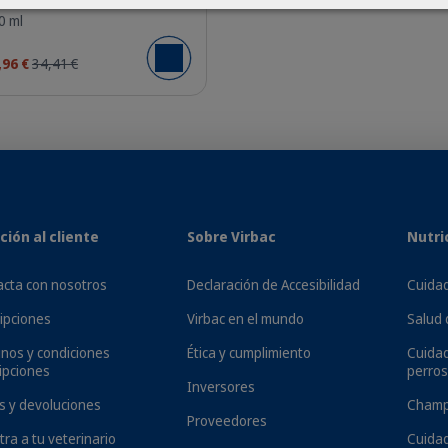
0 ml
,96 €
34,41 €
Añadir al carrito
 pueden cambiar cuando atraviesa problemas de salud. Además d
ren un apoyo nutricional adicional para ayudar a que los riñone
uce los niveles de fósforo, equilibra la relación calcio-fósfor
ción al cliente
Sobre Virbac
Nutri
ontribuye a regular la presión arterial, un problema común en 
r y tiene un sabor delicioso que encanta tanto a perros como a g
cta con nosotros
Declaración de Accesibilidad
Cuidad
ipciones
Virbac en el mundo
Salud 
nos y condiciones
Ética y cumplimiento
Cuida
ipciones
perros
Inversores
s y devoluciones
Champ
Proveedores
tra a tu veterinario
Cuidad