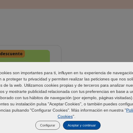
 descuento
ookies son importantes para ti, influyen en tu experiencia de navegació
 a proteger tu privacidad y permiten realizar las peticiones que nos soli
és de la web. Utilizamos cookies propias y de terceros para analizar nue
ios y mostrarte publicidad relacionada con tus preferencias en base a un
aborado con tus hábitos de navegación (por ejemplo, páginas visitadas).
Happy Australian Shepherd dog with 
entes su instalación pulsa "Aceptar Cookies", o también puedes configur
ES_Pronefra_Visual-1_2026.jpg
encias pulsando "Configurar Cookies". Más información en nuestra "
Pol
Cookies
".
a® - Ayuda a la función
n perros y gatos
Configurar
Aceptar y continuar