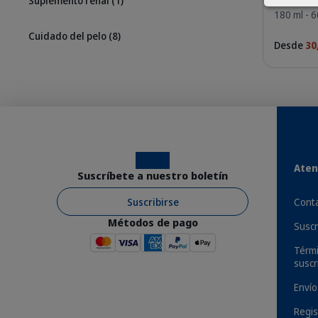
Suplemento renal
(1)
180 ml - 6
Cuidado del pelo
(8)
Desde
30
Las necesidades nutricionales de tu perro
como la insuficiencia renal crónica, requie
desarrollado una fórmula innovadora que red
Instagram
Facebook
Aten
fácilmente las toxinas urémicas. También c
Suscríbete a nuestro boletín
presentación líquida es fácil de administra
Suscribirse
Conta
Métodos de pago
Suscr
Térmi
Beneficios
suscr
Envío
Regis