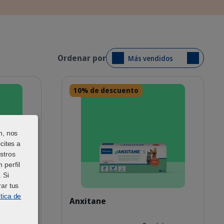
Ordenar por
Más vendidos
Detalles
10% de descuento
n, nos
cites a
stros
 perfil
 Si
fluffy fur and blue eyes sitting against a blurred green background.
ar tus
g-difusor_Visual-1_2026.jpg
ES_Anxitane_Unity-Visual-1_
ítica de
Anxitane
para