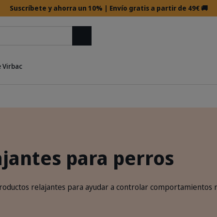
Suscríbete y ahorra un 10% | Envío gratis a partir de 49€ 🚚
Buscar
 Virbac
ajantes para perros
oductos relajantes para ayudar a controlar comportamientos re