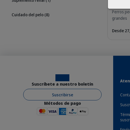
Suplemento renal
(1)
Perros pe
Cuidado del pelo
(8)
grandes
Desde 27
Los perros pueden ponerse nerviosos o ansi
estresados en situaciones sociales. Para e
perros de Virbac puede marcar la diferenc
Instagram
Facebook
Aten
relajación en tu perro que además tienen un
Suscríbete a nuestro boletín
ayudan a que tu perro se sienta tranquilo
Suscribirse
Conta
Métodos de pago
Suscr
Térmi
Beneficios
suscr
Envío