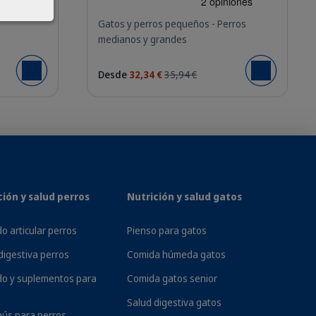
Gatos y perros pequeños - Perros
medianos y grandes
Desde
32,34 €
35,94 €
Añadir al carrit
Añadir al carrito
n su entorno, quedarse solos o sentirse
 suficientes, la gama de calmantes para
e promueven una sensación de calma y
ción y salud perros
Nutrición y salud gatos
 administrar, nuestros productos relajantes
o articular perros
Pienso para gatos
digestiva perros
Comida húmeda gatos
do y suplementos para
Comida gatos senior
Salud digestiva gatos
ús para perros