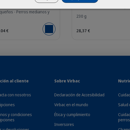
queños - Perros medianos y
230 g
28,37 €
,04 €
Añadir al carrito
osos ante distintos estímulos, como ruidos fuertes, cambios e
sos momentos en los que las técnicas de comportamiento no son
ia en el bienestar de tu perro. Virbac elabora suplementos qu
ción al cliente
Sobre Virbac
Nutri
 sabor que le encantará a tu mascota. Fáciles de dosificar y de
 y seguro nuevamente.
cta con nosotros
Declaración de Accesibilidad
Cuidad
ipciones
Virbac en el mundo
Salud 
nos y condiciones
Ética y cumplimiento
Cuida
ipciones
perros
Inversores
s y devoluciones
Champ