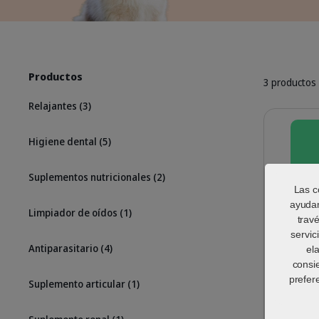
Productos
3 productos
Relajantes
(3)
Detalles
Higiene dental
(5)
Suplementos nutricionales
(2)
Las c
ayudan
Limpiador de oídos
(1)
trav
servic
Antiparasitario
(4)
el
consi
prefer
Suplemento articular
(1)
Zenidog
feromo
perros