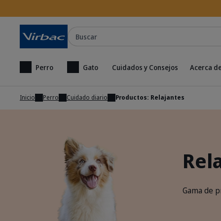
Buscar
Perro
Gato
Cuidados y Consejos
Acerca de
Inicio
Perro
Cuidado diario
Productos: Relajantes
Rel
Gama de pr