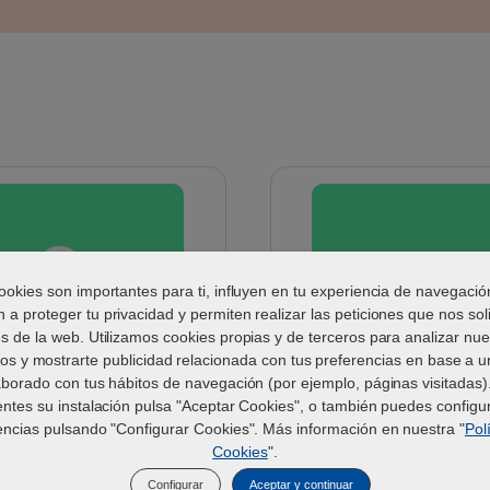
Detalles
ookies son importantes para ti, influyen en tu experiencia de navegació
 a proteger tu privacidad y permiten realizar las peticiones que nos soli
és de la web. Utilizamos cookies propias y de terceros para analizar nue
ios y mostrarte publicidad relacionada con tus preferencias en base a un
aborado con tus hábitos de navegación (por ejemplo, páginas visitadas).
Happy Australian Shepherd dog with 
entes su instalación pulsa "Aceptar Cookies", o también puedes configur
ES_Zenidog-collar_Visual-1_2026.jpg
ES_Zenido
encias pulsando "Configurar Cookies". Más información en nuestra "
Pol
® Collar con
Zenidog® Gel Difusor -
Cookies
".
nas calmantes para
Feromonas calmantes 
perros
Configurar
Aceptar y continuar