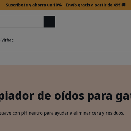
Suscríbete y ahorra un 10% | Envío gratis a partir de 49€ 🚚
Buscar
 Virbac
piador de oídos para ga
suave con pH neutro para ayudar a eliminar cera y residuos.