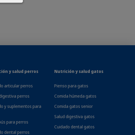
tiva. El exceso de cera, los ácaros o las
de empeorar el problema. Por eso los
piador de oídos antibacteriano de Virbac,
ción y salud perros
Nutrición y salud gatos
 de suciedad, bacterias y acumulaciones de
o articular perros
Pienso para gatos
digestiva perros
Comida húmeda gatos
do y suplementos para
Comida gatos senior
Salud digestiva gatos
ús para perros
Cuidado dental gatos
o dental perros