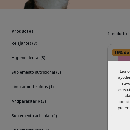
Productos
1 producto
Relajantes
(3)
Detalles
15% de
Higiene dental
(3)
Las c
Suplemento nutricional
(2)
ayudan
trav
Limpiador de oídos
(1)
servic
el
Antiparasitario
(3)
consi
prefer
Suplemento articular
(1)
EpiOtic
para pe