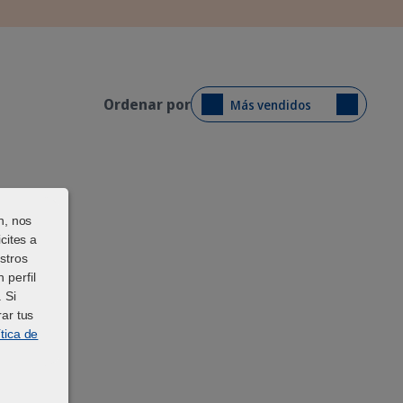
Ordenar por
Más vendidos
n, nos
cites a
stros
 perfil
 Si
cat with green eyes staring directly at the camera.
ar tus
ítica de