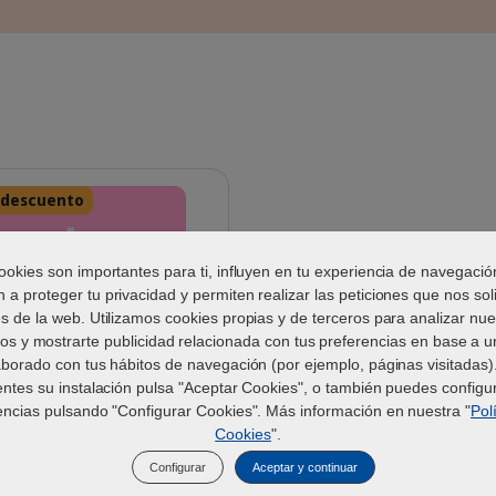
 descuento
ookies son importantes para ti, influyen en tu experiencia de navegació
 a proteger tu privacidad y permiten realizar las peticiones que nos soli
és de la web. Utilizamos cookies propias y de terceros para analizar nue
ios y mostrarte publicidad relacionada con tus preferencias en base a un
aborado con tus hábitos de navegación (por ejemplo, páginas visitadas).
Close-up of a brown and white tabby 
entes su instalación pulsa "Aceptar Cookies", o también puedes configur
ES_EPIOTIC_1_2026.jpg
encias pulsando "Configurar Cookies". Más información en nuestra "
Pol
Cookies
".
® - Limpiador de oído
rros y gatos
Configurar
Aceptar y continuar