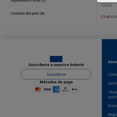
Suplemento renal
(2)
125 ml
Cuidado del pelo
(8)
17,43 €
2
¿Tu gato se rasca las orejas más de lo norm
bacterias pueden causar molestias e irrita
veterinarios recomiendan usar un limpiador
Instagram
Facebook
Aten
con pH neutro, es fácil de usar y no contie
Suscríbete a nuestro boletín
cera, convirtiendo la limpieza regular en un
Suscribirse
Conta
Métodos de pago
Suscr
Térmi
Beneficios
suscr
Envío
Regis