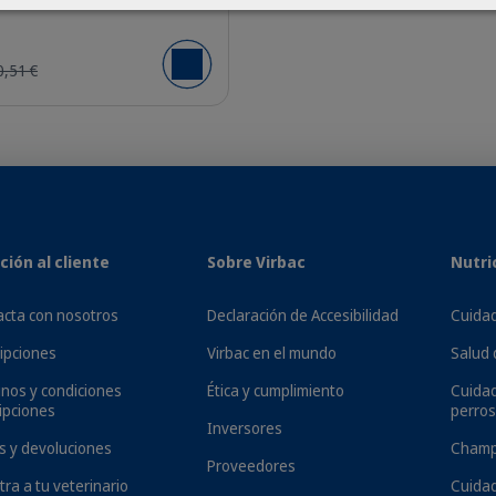
0,51 €
Añadir al carrito
al o parece incómodo? Podría ser hora de revisar su higiene audi
ción en sus oídos, y limpiarlos con bastoncillos de algodón pue
 de oído para gatos formulado especialmente para ellos. El lim
ción al cliente
Sobre Virbac
Nutri
ne alcohol ni fragancias irritantes. Limpia suavemente los oídos
a parte fácil y agradable de la rutina de higiene de tu gato.
cta con nosotros
Declaración de Accesibilidad
Cuidad
ipciones
Virbac en el mundo
Salud 
nos y condiciones
Ética y cumplimiento
Cuida
ipciones
perros
Inversores
s y devoluciones
Champ
Proveedores
tra a tu veterinario
Cuidad