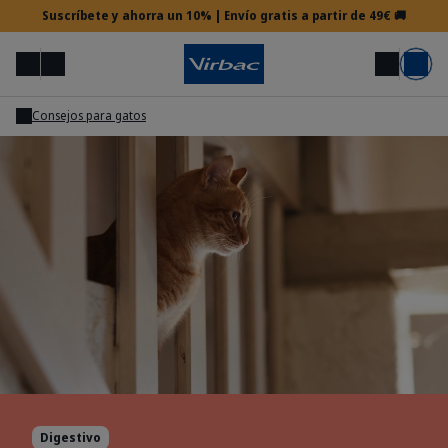
Suscríbete y ahorra un 10% | Envío gratis a partir de 49€ 🚚
Menú
Mi cuenta
Buscar
Carrito
Consejos para gatos
Acceso veterinario
¿Necesitas ayuda?
Digestivo