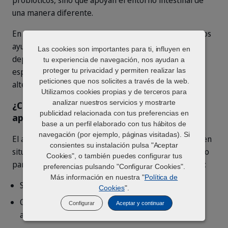
probióticos, sino que apoyan el entorno intestinal de
una manera diferente.
En conjunto, los prebióticos, postbióticos y probióticos
ayudan a entender la salud intestinal como algo que
Las cookies son importantes para ti, influyen en
depende del equilibrio y el apoyo continuos,
tu experiencia de navegación, nos ayudan a
proteger tu privacidad y permiten realizar las
especialmente durante periodos de cambio o
peticiones que nos solicites a través de la web.
alteración.
Utilizamos cookies propias y de terceros para
analizar nuestros servicios y mostrarte
¿Cuándo pueden beneficiarse los gatos del
publicidad relacionada con tus preferencias en
apoyo intestinal basado en bióticos?
base a un perfil elaborado con tus hábitos de
Probióticos para gatos
navegación (por ejemplo, páginas visitadas). Si
El apoyo intestinal basado en bióticos puede ser útil en
consientes su instalación pulsa "Aceptar
situaciones en las que el equilibrio digestivo de tu gato
Cookies", o también puedes configurar tus
parece alterarse con más facilidad. Esto puede incluir:
preferencias pulsando "Configurar Cookies".
Más información en nuestra "
Política de
Sensibilidad digestiva recurrente
Cookies
".
Cambios en la alimentación o en la rutina de
Configurar
Aceptar y continuar
alimentación