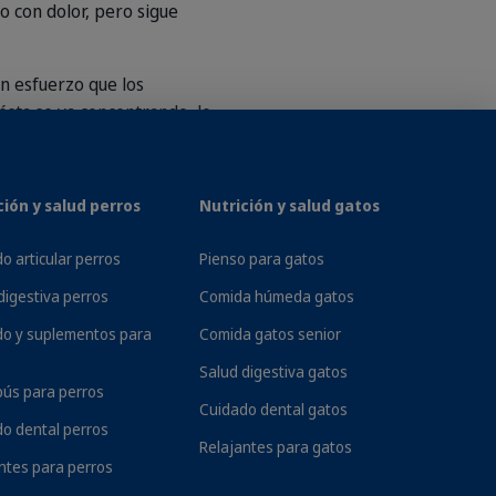
o con dolor, pero sigue
 un esfuerzo que los
ésta se va concentrando, lo
es
, lo que requiere una
ción y salud perros
Nutrición y salud gatos
 en cuenta, dada su
o articular perros
Pienso para gatos
digestiva perros
Comida húmeda gatos
icación, es reversible. Así
do y suplementos para
Comida gatos senior
ara ayudarle a mantenerse
Salud digestiva gatos
ús para perros
Cuidado dental gatos
o dental perros
ELACIONADAS CON LA
Relajantes para gatos
ntes para perros