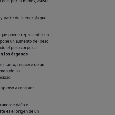
to que, por lo menos, asusta
y parte de la energía que
a que puede representar un
supone un aumento del peso
do el peso corporal
en los órganos
.
r tanto, requiere de un
 menudo las
esidad.
ropenso a contraer
vocándose daño e
Este es el origen de un