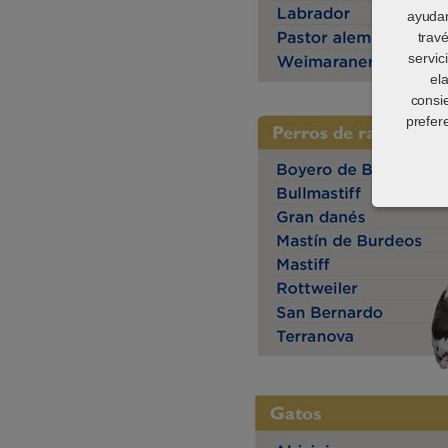
ayudan
trav
servic
el
consi
prefer