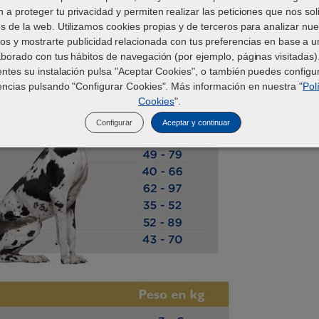
 a proteger tu privacidad y permiten realizar las peticiones que nos soli
és de la web. Utilizamos cookies propias y de terceros para analizar nue
ios y mostrarte publicidad relacionada con tus preferencias en base a un
aborado con tus hábitos de navegación (por ejemplo, páginas visitadas).
perro-obeso
tabla-peso-perros-pequenos
tabla-peso-perros-medianos
tabla-peso-perros-grandes
tabla-peso-perros-gigantes
tabla-peso-gatos
entes su instalación pulsa "Aceptar Cookies", o también puedes configur
encias pulsando "Configurar Cookies". Más información en nuestra "
Pol
Cookies
".
Configurar
Aceptar y continuar