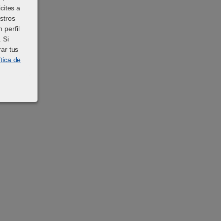
cites a
stros
 perfil
 Si
ar tus
ítica de