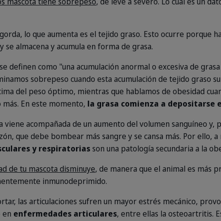
os mascota tiene sobrepeso
, de leve a severo. Lo cual es un da
orda, lo que aumenta es el tejido graso. Esto ocurre porque ha
 y se almacena y acumula en forma de grasa.
 se definen como "una acumulación anormal o excesiva de gras
ominamos sobrepeso cuando esta acumulación de tejido graso 
cima del peso óptimo, mientras que hablamos de obesidad cuan
 o más. En este momento,
la grasa comienza a depositarse 
a viene acompañada de un aumento del volumen sanguíneo y, po
azón, que debe bombear más sangre y se cansa más. Por ello, a
ulares y respiratorias
son una patología secundaria a la ob
ad de tu mascota disminuye
, de manera que el animal es más p
anentemente inmunodeprimido.
rtar, las articulaciones sufren un mayor estrés mecánico, pro
e en
enfermedades articulares
, entre ellas la osteoartritis. 