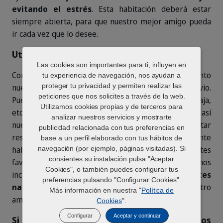
evitando el estrés
. Esta habitación deberá estar
siempre abierta, para que nuestro mejor amigo pueda
ir cada vez que lo desee.
Utiliza herramientas positivas
Las cookies son importantes para ti, influyen en
Como comentábamos, para que llegado el momento
tu experiencia de navegación, nos ayudan a
proteger tu privacidad y permiten realizar las
nuestras medidas sirvan, es necesario un trabajo previo.
peticiones que nos solicites a través de la web.
Puedes ayudarte de un transportín, un jaulón, una caja,
Utilizamos cookies propias y de terceros para
etc. para crear un mayor grado de seguridad, ya que así
analizar nuestros servicios y mostrarte
nuestro perro o gato se sentirá protegido al estar
publicidad relacionada con tus preferencias en
resguardado en una “cueva”. Sea cual sea, es importante
base a un perfil elaborado con tus hábitos de
gato_escondido_miedo
gato_zenifel_durmiendo
navegación (por ejemplo, páginas visitadas). Si
haberlo positivizado con antelación usando sus juguetes
consientes su instalación pulsa "Aceptar
favoritos, comida, o lo que a él más le guste. Podemos
Cookies", o también puedes configurar tus
incluso acompañar este trabajo con
relajantes
preferencias pulsando "Configurar Cookies".
naturales
, como
Anxitane
, que ayudará a nuestro
Más información en nuestra "
Política de
amigo durante el proceso de adaptación.
Cookies
".
Configurar
Aceptar y continuar
Si es posible, acostúmbralo a los ruidos