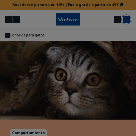
Suscríbete y ahorra un 10% | Envío gratis a partir de 49€ 🚚
Menú
Mi cuenta
Buscar
Carrito
Consejos para gatos
Acceso veterinario
¿Necesitas ayuda?
Comportamiento