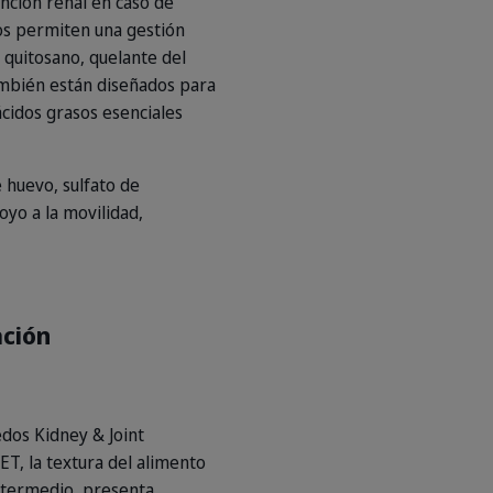
nción renal en caso de
dos permiten una gestión
 quitosano, quelante del
ambién están diseñados para
 ácidos grasos esenciales
huevo, sulfato de
oyo a la movilidad,
ación
edos Kidney & Joint
ET, la textura del alimento
intermedio, presenta