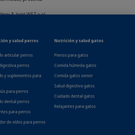
dney & Joint WET y el
rograma de nutrición mixto,
ción y salud perros
Nutrición y salud gatos
o articular perros
Pienso para gatos
digestiva perros
Comida húmeda gatos
do y suplementos para
Comida gatos senior
joint disease studies. J
Salud digestiva gatos
ús para perros
Cuidado dental gatos
o dental perros
Relajantes para gatos
ntes para perros
dor de oídos para perros