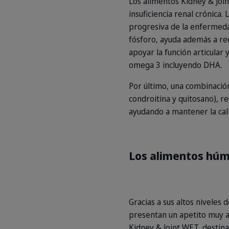
Los alimentos Kidney & Join
insuficiencia renal crónica
progresiva de la enfermedad
fósforo, ayuda además a red
apoyar la función articular 
omega 3 incluyendo DHA.
Por último, una combinació
condroitina y quitosano), r
ayudando a mantener la cali
Los alimentos húme
Gracias a sus altos niveles
presentan un apetito muy al
Kidney & Joint WET, destina