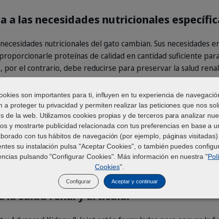
a las necesidades nutricionales específic
 necesidades nutricionales del gato cambian. Sus necesidades e
roporcionarle proteínas de calidad en cantidad suficiente pa
o, por el contrario, debe reducirse para preservar la salud renal
iciente, requiriendo alimentos muy digestibles. Por último, e
ofrecer alimentos altamente apetecibles. La gama Veterinary HP
ookies son importantes para ti, influyen en tu experiencia de navegació
ara responder a estas necesidades particulares, en un enfoque
 a proteger tu privacidad y permiten realizar las peticiones que nos soli
és de la web. Utilizamos cookies propias y de terceros para analizar nue
educe gradualmente para mantener la masa muscular. Las proteín
ios y mostrarte publicidad relacionada con tus preferencias en base a un
 aminoácidos esenciales y más del 85% de digestibilidad.
El nive
aborado con tus hábitos de navegación (por ejemplo, páginas visitadas).
nte para apoyar la función renal. Por último, un alto nivel de
bannière-kj-article
entes su instalación pulsa "Aceptar Cookies", o también puedes configur
para compensar la pérdida de apetito.
encias pulsando "Configurar Cookies". Más información en nuestra "
Pol
Cookies
".
Configurar
Aceptar y continuar
la salud renal y articular