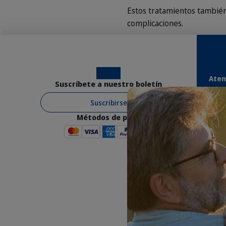
Estos tratamientos también 
complicaciones.
Para más información, co
Instagram
Facebook
Aten
Suscríbete a nuestro boletín
Suscribirse
Conta
Métodos de pago
Suscr
Térmi
suscr
Envío
Regis