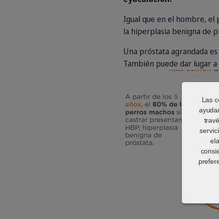
Igual que en el hombre, el 
la hiperplasia benigna de p
Una próstata agrandada es 
También puede dar lugar a l
Las c
ayudan
trav
servic
el
consi
prefer