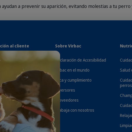
ayudan a prevenir su aparición, evitando molestias a tu perro 
nsulta a tu veterinario de confianza.
ción al cliente
Sobre Virbac
Nutri
MÁS INFORMACIÓN SOBRE 
cta con nosotros
Declaración de Accesibilidad
Cuidad
ipciones
Virbac en el mundo
Salud 
nos y condiciones
Ética y cumplimiento
Cuida
ipciones
perros
Inversores
s y devoluciones
Champ
Proveedores
tra a tu veterinario
Cuidad
Trabaja con nosotros
Relaja
Limpia