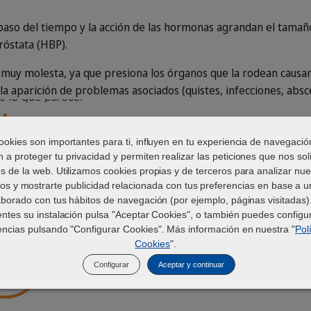
paso del tiempo y la acción de las hormonas agrandan el tamañ
róstata (HBP).
muy molesta, ya que presiona los órganos que la rodean causa
a aparición de problemas asociados (quistes, infecciones, absc
ookies son importantes para ti, influyen en tu experiencia de navegació
 a proteger tu privacidad y permiten realizar las peticiones que nos soli
és de la web. Utilizamos cookies propias y de terceros para analizar nue
ios y mostrarte publicidad relacionada con tus preferencias en base a un
aborado con tus hábitos de navegación (por ejemplo, páginas visitadas).
hiperplasia-benigna-protsta-perros
datos-hiperplasia-prostata-pe
boton
humano-perro
entes su instalación pulsa "Aceptar Cookies", o también puedes configur
encias pulsando "Configurar Cookies". Más información en nuestra "
Pol
Cookies
".
Configurar
Aceptar y continuar