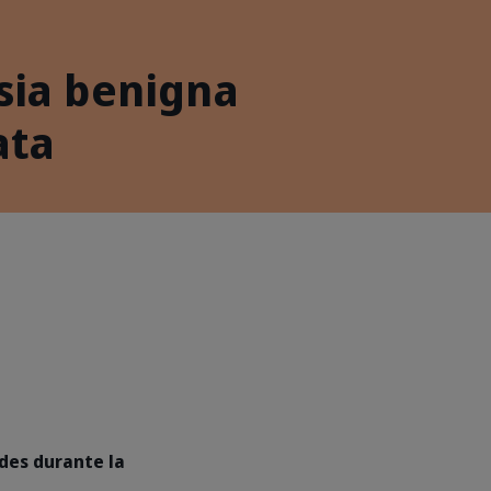
sia benigna
ata
ides durante la