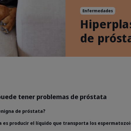
Enfermedades
Hiperpla
de próst
puede tener problemas de próstata
enigna de próstata?
a es producir el líquido que transporta los espermatozo