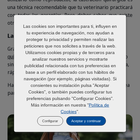
una técnica recomendable que tu veterinario practicará
con todas las garantías. Pero debes saber que existe
otra alternativa.
Las cookies son importantes para ti, influyen en
tu experiencia de navegación, nos ayudan a
La castración sin cirugía
proteger tu privacidad y permiten realizar las
peticiones que nos solicites a través de la web.
Gracias a los
implantes para la castración
Utilizamos cookies propias y de terceros para
química
, puedes controlar la reproducción de tu perro
analizar nuestros servicios y mostrarte
sin anestesia, sin cirugía, de una forma sencilla, segura,
publicidad relacionada con tus preferencias en
rápida y reversible.
base a un perfil elaborado con tus hábitos de
castracion perro 200
perro_no_obedece.png
navegación (por ejemplo, páginas visitadas). Si
Habla con tu veterinario para conocer la opción idónea
consientes su instalación pulsa "Aceptar
Cookies", o también puedes configurar tus
para tu perro.
preferencias pulsando "Configurar Cookies".
Más información en nuestra "
Política de
Cookies
".
Configurar
Aceptar y continuar