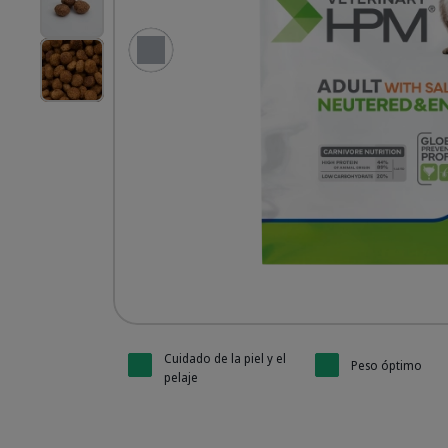
HPM Prev - Adult with Salmon Neutered & Entire Cat
HQ_HPM_Unity-15_2025.jpg
Diapositiva anterior
HPM Prev 
HPM Prev 
HPM Prev 
HPM Prev 
HPM Prev 
HPM Prev - Adult with Salmon Neutered & Entire Cat
HQ_HPM_Unity-16_2025.jpg
Cuidado de la piel y el
Peso óptimo
pelaje