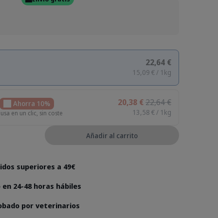
22,64 €
15,09 € / 1kg
20,38 €
22,64 €
Ahorra 10%
13,58 € / 1kg
sa en un clic, sin coste
Añadir al carrito
didos superiores a 49€
 en 24-48 horas hábiles
obado por veterinarios