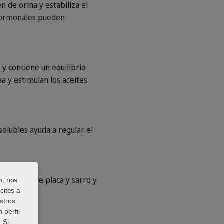
n de orina y estabiliza el
 hormonales pueden
 contiene un equilibrio
a y estimulan los aceites
solubles ayuda a regular el
formación de placa y sarro y
n, nos
cites a
stros
 perfil
 Si