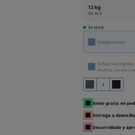
12 kg
98,46 €
En stock
Compra única
Virbac Suscripción
Modifica, cancela o pau
Cantidad
Eliminar
Añadir
Envío gratis en pe
Entrega a domicilio
Desarrollado y apr