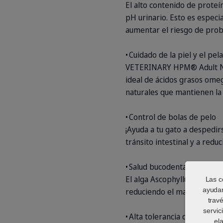
El alto contenido de proteí
pH urinario. Esto es especi
aumentar el riesgo de prob
• Cuidado de la piel y el pela
VETERINARY HPM® Adult Neu
ideal de ácidos grasos omeg
naturales que mantienen la p
• Control de bolas de pelo
¡Ayuda a tu gato a despedir
tránsito intestinal y a redu
• Salud bucodental
El alga Ascophyllum nodosum
Las c
ayudan
reduciendo el mal aliento.
trav
servic
• Alta tolerancia digestiva
el