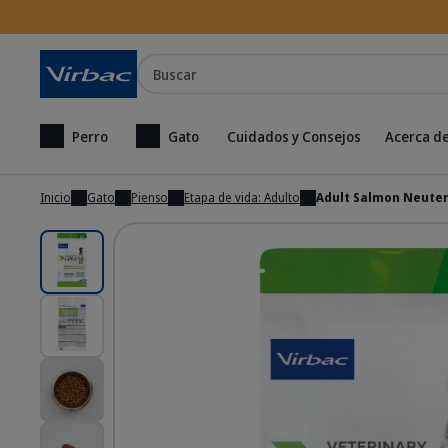
Buscar
Perro
Gato
Cuidados y Consejos
Acerca de
Inicio
Gato
Pienso
Etapa de vida: Adulto
Adult Salmon Neutere
Mostrar
Mostrar
Mostrar
Mostrar
Mostrar
HPM Prev - Adult with Salmon Neutered & Entire Cat
HQ_HPM_Packaging-without-kg_Adult-Neutered-Entire-Cat_
HPM Prev - Adult with Salmon Neutered & Entire Cat
360314_Bag_HPM_Adult-Neutered-Entire-Cat_3kg_back.png
HPM Prev - Adult with Salmon Neutered & Entire Cat
HQ_HPM_Unity-14_2025.jpg