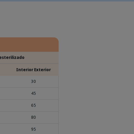
esterilizado
Interior Exterior
30
45
65
80
95