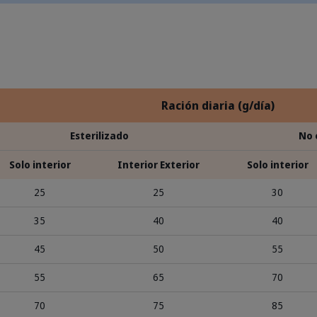
Ración diaria (g/día)
Esterilizado
No 
Solo interior
Interior Exterior
Solo interior
25
25
30
35
40
40
45
50
55
55
65
70
70
75
85