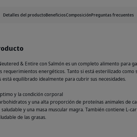
Detalles del producto
Beneficios
Composición
Preguntas frecuentes
roducto
tered & Entire con Salmón es un completo alimento para gat
 requerimientos energéticos. Tanto si está esterilizado como s
 está equilibrado idealmente para cubrir sus necesidades.
ptimo y la condición corporal
rbohidratos y una alta proporción de proteínas animales de ca
 saludable y una masa muscular magra. También contiene L-car
udable de las grasas.