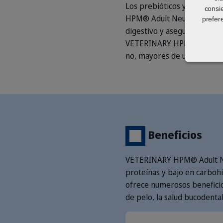
Los prebióticos y postbióti
consi
HPM® Adult Neutered & Enti
prefer
digestivo y asegurar heces
VETERINARY HPM® Adult Neu
no, mayores de un año..
Beneficios
VETERINARY HPM® Adult Neut
proteínas y bajo en carboh
ofrece numerosos beneficios 
de pelo, la salud bucodental