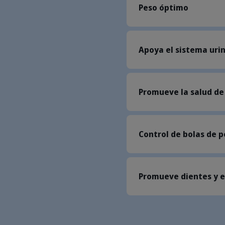
Peso óptimo
Apoya el sistema uri
Promueve la salud de l
Control de bolas de p
Promueve dientes y e