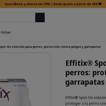
Suscríbete y ahorra un 10% | Envío gratis a partir de 49€ 🚚
Buscar
 Virbac
 Spot-On solución para perros: protección contra pulgas y garrapatas
Effitix® Sp
perros: pro
garrapatas
Effitix® Spot-On soluci
proteger a tu perro con