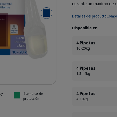
durante un máximo de c
Siguiente diapositiva
Synergix / Perfikan
Synergix / Perfikan
Synergix / Perfikan
Synergix / Perfikan
Synergix / Perfikan
Detalles del producto
Compo
Disponible en
4 Pipetas
10-20kg
4 Pipetas
1.5 - 4kg
4 Pipetas
 y
4 semanas de
4-10kg
protección