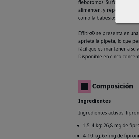
flebotomos. Su fórmula de d
alimenten, y repele mosqui
como la babesiosis o la leis
Effitix® se presenta en una 
aprieta la pipeta, lo que p
fácil que es mantener a su a
Disponible en cinco concen
Composición
Ingredientes
Ingredientes activos: fipro
1,5-4 kg: 26,8 mg de fip
4-10 kg: 67 mg de fipron