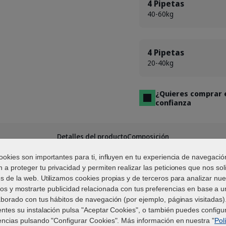
4 Pipetas
40-60kg
4 Pipetas
20-40kg
¿Quieres comprar e
confianza
Detalles del producto
Composición
ookies son importantes para ti, influyen en tu experiencia de navegació
 a proteger tu privacidad y permiten realizar las peticiones que nos soli
és de la web. Utilizamos cookies propias y de terceros para analizar nue
roducto
ios y mostrarte publicidad relacionada con tus preferencias en base a un
aborado con tus hábitos de navegación (por ejemplo, páginas visitadas).
entes su instalación pulsa "Aceptar Cookies", o también puedes configur
ofrece cuatro semanas completas de protección contra pulgas, g
encias pulsando "Configurar Cookies". Más información en nuestra "
Pol