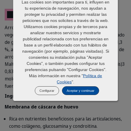
Las cookies son importantes para ti, influyen en
tu experiencia de navegación, nos ayudan a
Composición
proteger tu privacidad y permiten realizar las
peticiones que nos solicites a través de la web.
Arroz pregelatinizado, glicerina, derivados de origen
Utilizamos cookies propias y de terceros para
analizar nuestros servicios y mostrarte
vegetal, almidón de maíz pregelatinizado, aceite refinado
publicidad relacionada con tus preferencias en
de girasol, sorbitol, membrana de cáscara de huevo2 3,3
base a un perfil elaborado con tus hábitos de
%, azúcares, proteína de guisantes, levaduras, almidón de
navegación (por ejemplo, páginas visitadas). Si
arroz pregelatinizado, harina de krill 1,85 %,
consientes su instalación pulsa "Aceptar
Maltodextrina, harina de algas (Haematococcus pluvialis)3
Cookies", o también puedes configurar tus
preferencias pulsando "Configurar Cookies".
0,83 %, minerales, ácido hialurónico (alto y bajo peso
Más información en nuestra "
Política de
molecular) 0,4 %, celulosa en polvo, 2 de Egg Novo, 3
Cookies
".
fuente de astaxantina.
Configurar
Aceptar y continuar
Ingredientes
Membrana de cáscara de huevo
Rica en nutrientes beneficiosos para las articulaciones,
como colágeno, glucosamina y condroitina.