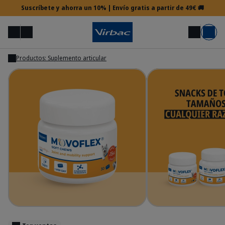
Suscríbete y ahorra un 10% | Envío gratis a partir de 49€ 🚚
Menú
Mi cuenta
Buscar
Carrito
Productos: Suplemento articular
Mostrar
Mostrar
Acceso veterinario
¿Necesitas ayuda?
Movoflex Dog
Mo