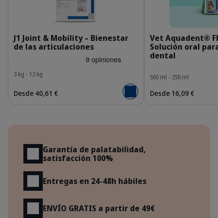
Bag_HPM-J-1_dog_face_Packaging-without-kg.
E
J1 Joint & Mobility – Bienestar
Vet Aquadent® F
de las articulaciones
Solución oral par
dental
3 kg - 12 kg
500 ml - 250 ml
Desde 40,61 €
Desde 16,09 €
Añadir al carrito
Beneficios
Garantía de palatabilidad,
satisfacción 100%
Entregas en 24-48h hábiles
ENVÍO GRATIS a partir de 49€