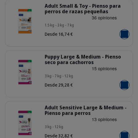
Detalles
Adult Small & Toy - Pienso para
perros de razas pequeñas
1.5 kg - 3 kg - 7 kg
HQ_HPM_Packaging-without-kg_Adul
Desde 16,74 €
Añadir al
Detalles
Puppy Large & Medium - Pienso
seco para cachorros
3 kg - 7 kg - 12 kg
HQ_HPM_Packaging-without-kg_Pup
Desde 29,28 €
Añadir al
Detalles
Adult Sensitive Large & Medium -
Pienso para perros
3 kg - 12 kg
HQ_HPM_Packaging-without-kg_Adul
Desde 32,82 €