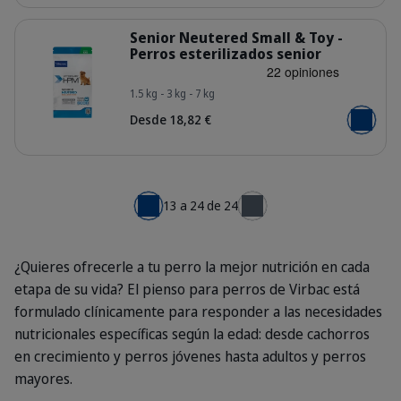
Detalles
Senior Neutered Small & Toy -
Perros esterilizados senior
1.5 kg - 3 kg - 7 kg
HQ_HPM_Packaging-without-kg_Sen
Desde 18,82 €
Añadir al
13 a 24 de 24
← Anterior
Siguiente →
¿Quieres ofrecerle a tu perro la mejor nutrición en cada
etapa de su vida? El pienso para perros de Virbac está
formulado clínicamente para responder a las necesidades
nutricionales específicas según la edad: desde cachorros
en crecimiento y perros jóvenes hasta adultos y perros
mayores.