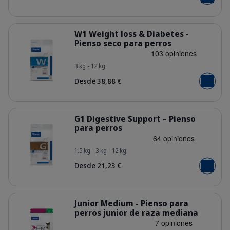
Añadir al
Detalles
W1 Weight loss & Diabetes -
Pienso seco para perros
3 kg - 12 kg
Bag_HPM-W1_dog_face_Packaging-w
Desde 38,88 €
Añadir al
Detalles
G1 Digestive Support – Pienso
para perros
1.5 kg - 3 kg - 12 kg
Bag_HPM-G1_dog_face_Packaging-w
Desde 21,23 €
Añadir al
Detalles
Junior Medium - Pienso para
perros junior de raza mediana