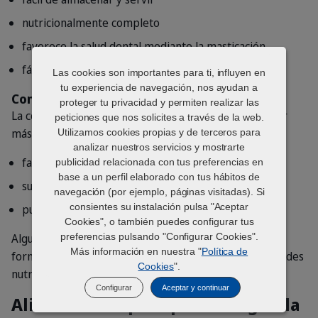
nutricionalmente completo
favorece la salud dental mediante la masticación
fácil de dosificar para mantener raciones constantes
Las cookies son importantes para ti, influyen en
tu experiencia de navegación, nos ayudan a
Comida húmeda para perros
proteger tu privacidad y permiten realizar las
La comida húmeda contiene más agua y puede resultar
peticiones que nos solicites a través de la web.
más atractiva para algunos perros.
Utilizamos cookies propias y de terceros para
analizar nuestros servicios y mostrarte
favorece la hidratación
publicidad relacionada con tus preferencias en
base a un perfil elaborado con tus hábitos de
suele ser más apetecible
navegación (por ejemplo, páginas visitadas). Si
consientes su instalación pulsa "Aceptar
puede utilizarse sola o combinada con pienso seco
Cookies", o también puedes configurar tus
preferencias pulsando "Configurar Cookies".
Algunas rutinas de alimentación combinan ambos
Más información en nuestra "
Política de
formatos para equilibrar practicidad, sabor y necesidades
Cookies
".
nutricionales.
Configurar
Aceptar y continuar
Alimentación para perros según la