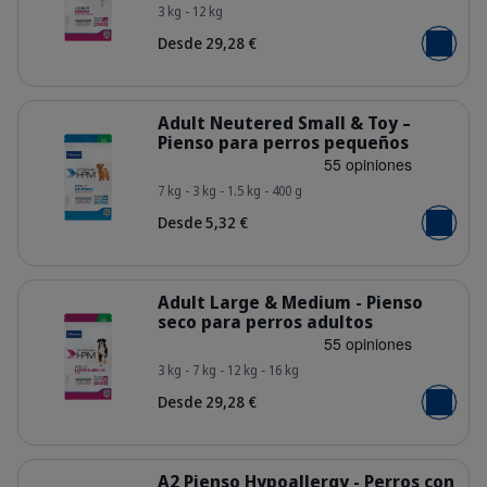
3 kg - 12 kg
HQ_HPM_Packaging-without-kg_Juni
Desde 29,28 €
Añadir al
Detalles
Adult Neutered Small & Toy –
Pienso para perros pequeños
7 kg - 3 kg - 1.5 kg - 400 g
HQ_HPM_Packaging-without-kg_Adul
Desde 5,32 €
Añadir al
Detalles
Adult Large & Medium - Pienso
seco para perros adultos
3 kg - 7 kg - 12 kg - 16 kg
HQ_HPM_Packaging-without-kg_Adul
Desde 29,28 €
Añadir al
Detalles
A2 Pienso Hypoallergy - Perros con