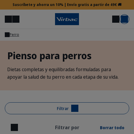
Suscríbete y ahorra un 10% | Envío gratis a partir de 49€ 🚚
Menú
Mi cuenta
Buscar
Carrito
Perro
Acceso veterinario
Pienso para perros
¿Necesitas ayuda?
Dietas completas y equilibradas formuladas para
apoyar la salud de tu perro en cada etapa de su vida.
Filtrar
Filtrar por
Borrar todo
Cerrar