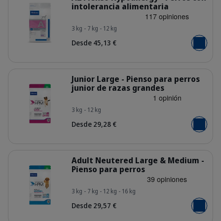
intolerancia alimentaria
3 kg - 7 kg - 12 kg
Bag_HPM_A2_dog_face_Packaging-wi
Desde 45,13 €
Añadir al
Detalles
Junior Large - Pienso para perros
junior de razas grandes
3 kg - 12 kg
HQ_HPM_Packaging-without-kg_Juni
Desde 29,28 €
Añadir al
Detalles
Adult Neutered Large & Medium -
Pienso para perros
3 kg - 7 kg - 12 kg - 16 kg
HQ_HPM_Packaging-without-kg_Adu
Desde 29,57 €
Añadir al