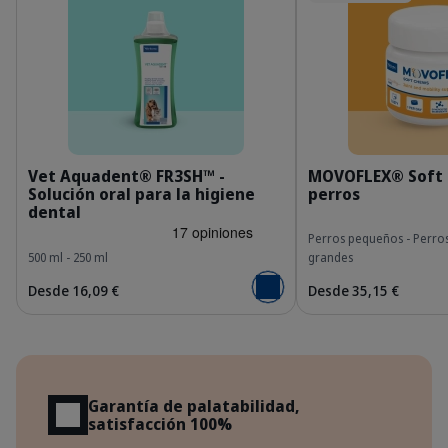
ES_Vet-Aquadent_Unity-Visual-1_2026.jpg
E
Vet Aquadent® FR3SH™ -
MOVOFLEX® Soft 
Solución oral para la higiene
perros
dental
Perros pequeños - Perro
500 ml - 250 ml
grandes
Desde 16,09 €
Desde 35,15 €
Añadir al carrito
Beneficios
Garantía de palatabilidad,
satisfacción 100%