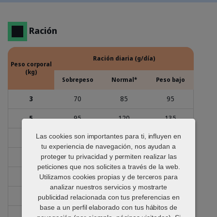
Ración
Ración diaria (g/día)
Peso corporal
(kg)
Sobrepeso
Normal*
Peso bajo
3
70
85
95
5
95
120
135
Las cookies son importantes para ti, influyen en
8
135
165
185
tu experiencia de navegación, nos ayudan a
10
155
195
215
proteger tu privacidad y permiten realizar las
peticiones que nos solicites a través de la web.
15
205
255
280
Utilizamos cookies propias y de terceros para
analizar nuestros servicios y mostrarte
20
245
305
335
publicidad relacionada con tus preferencias en
base a un perfil elaborado con tus hábitos de
25
285
355
390