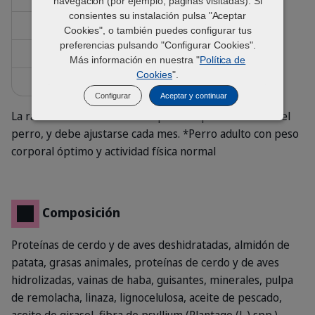
navegación (por ejemplo, páginas visitadas). Si
consientes su instalación pulsa "Aceptar
30
320
400
440
Cookies", o también puedes configurar tus
preferencias pulsando "Configurar Cookies".
40
390
485
535
Más información en nuestra "
Política de
Cookies
".
60
510
640
700
Configurar
Aceptar y continuar
La ración diaria se basa en el peso corporal ACTUAL del
perro, y debe ajustarse cada mes. *Perro adulto con peso
corporal óptimo y actividad física normal
Composición
Proteínas de cerdo y de aves deshidratadas, almidón de
patata, grasas animales, proteínas de cerdo y de aves
hidrolizadas, vainas de haba, guisantes, minerales, pulpa
de remolacha, linaza, lignocelulosa, aceite de pescado,